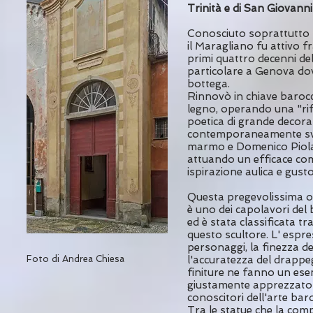
Trinità e di San Giovanni
Conosciuto soprattutto pe
il Maragliano fu attivo fr
primi quattro decenni del
particolare a Genova do
bottega.
Rinnovò in chiave barocc
legno, operando una "rif
poetica di grande decor
contemporaneamente svo
marmo e Domenico Piola 
attuando un efficace c
ispirazione aulica e gus
Questa pregevolissima o
è uno dei capolavori del
ed è stata classificata tra
questo scultore. L' espres
personaggi, la finezza de
Foto di Andrea Chiesa
l'accuratezza del drappeg
finiture ne fanno un es
giustamente apprezzato 
conoscitori dell'arte bar
Tra le statue che la co