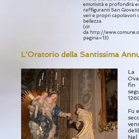
emotività e profondità e
raffiguranti San Giovanni
veri e propri capolavori d
bellezza
(cit
da
http://www.comune.ov
pagina=13)
L'Oratorio della Santissima Ann
La 
Ova
fin
seg
1260
Fu e
seco
venn
deli
Nel 