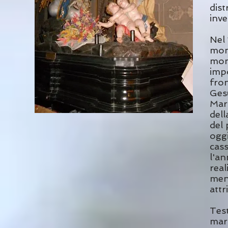
dist
inve
Nel
monu
mon
impo
fron
Gesù
Mar
dell
del 
oggi
cas
l'an
real
men
attr
Test
mar