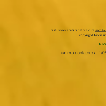
I testi sono stati redatti a cura
arch.G
copyright Fioriss
​P.
numero contatore al 1/0