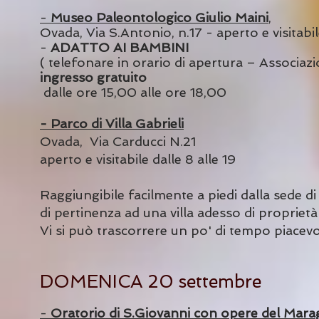
-
Museo Paleontologico Giulio Maini
,
Ovada, Via S.Antonio, n.17 - aperto e visitabi
-
ADATTO AI BAMBINI
( telefonare in orario di apertura – Associa
ingresso gratuito
dalle ore 15,00 alle ore 18,00
- Parco di Villa Gabrieli
Ovada, Via Carducci N.21
aperto e vis
itabile dalle 8 alle 19
Raggiungibile facil
mente a piedi dalla sede di
di pertinenza ad una villa adesso di propriet
Vi si può trascorrere un po' di tempo piacevo
DOMENICA
20 settembre
-
Oratorio di S.Giovanni con opere del Mara